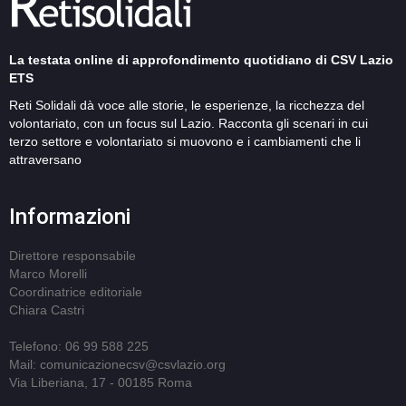
La testata online di approfondimento quotidiano di CSV Lazio
ETS
Reti Solidali dà voce alle storie, le esperienze, la ricchezza del
volontariato, con un focus sul Lazio. Racconta gli scenari in cui
terzo settore e volontariato si muovono e i cambiamenti che li
attraversano
Informazioni
Direttore responsabile
Marco Morelli
Coordinatrice editoriale
Chiara Castri
Telefono: 06 99 588 225
Mail: comunicazionecsv@csvlazio.org
Via Liberiana, 17 - 00185 Roma