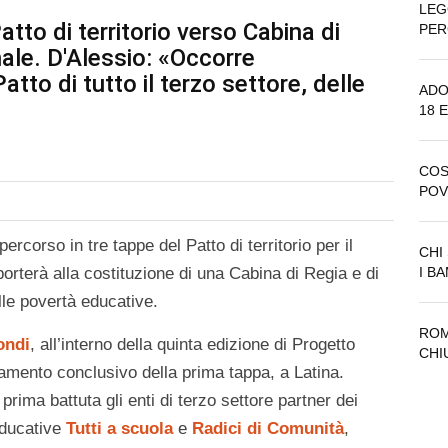
LEG
tto di territorio verso Cabina di
PER
ale. D'Alessio: «Occorre
tto di tutto il terzo settore, delle
ADO
18 
COS
POV
percorso in tre tappe del Patto di territorio per il
CHI
orterà alla costituzione di una Cabina di Regia e di
I B
lle povertà educative.
ROM
ondi
, all’interno della quinta edizione di Progetto
CHI
ntamento conclusivo della prima tappa, a Latina.
prima battuta gli enti di terzo settore partner dei
 educative
Tutti a scuola
e
Radici di Comunità
,