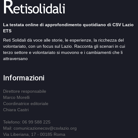
La testata online di approfondimento quotidiano di CSV Lazio
ETS
Reti Solidali dà voce alle storie, le esperienze, la ricchezza del
volontariato, con un focus sul Lazio. Racconta gli scenari in cui
terzo settore e volontariato si muovono e i cambiamenti che li
attraversano
Informazioni
Direttore responsabile
Marco Morelli
Coordinatrice editoriale
Chiara Castri
Telefono: 06 99 588 225
Mail: comunicazionecsv@csvlazio.org
Via Liberiana, 17 - 00185 Roma