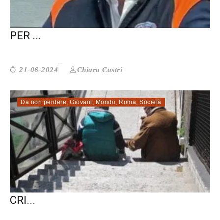
MASSIMO LA PIETRA: CON CSV LAZIO
PER ...
Chiara Castri
21-06-2024
Da non perdere
,
Giovani
,
Mondo
,
Roma
,
Società
OSSERVATORIO SULLE MIGRAZIONI: LE
CRI...