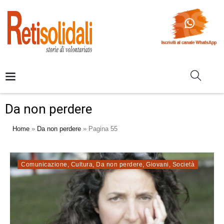
Da non perdere
Home
»
Da non perdere
»
Pagina 55
Comunicazione
,
Cultura
,
Da non perdere
,
Giovani
,
Società