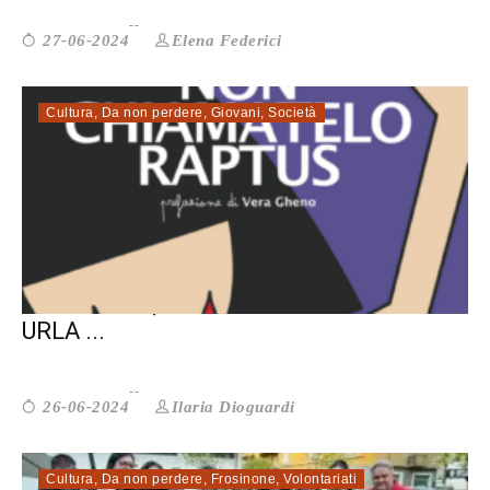
Elena Federici
27-06-2024
Cultura
,
Da non perdere
,
Giovani
,
Società
ANARKIKKA, IL MIO ALTER EGO CHE
URLA ...
Ilaria Dioguardi
26-06-2024
Cultura
,
Da non perdere
,
Frosinone
,
Volontariati