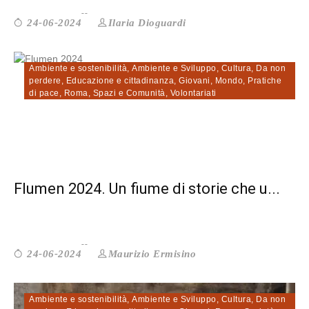
Ilaria Dioguardi
24-06-2024
Ambiente e sostenibilità
,
Ambiente e Sviluppo
,
Cultura
,
Da non
perdere
,
Educazione e cittadinanza
,
Giovani
,
Mondo
,
Pratiche
di pace
,
Roma
,
Spazi e Comunità
,
Volontariati
Flumen 2024. Un fiume di storie che u...
Maurizio Ermisino
24-06-2024
Ambiente e sostenibilità
,
Ambiente e Sviluppo
,
Cultura
,
Da non