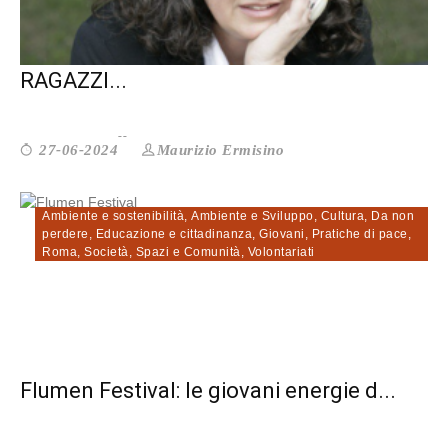
COMUNITÀ KAYROS: NON ESISTONO
RAGAZZI...
Maurizio Ermisino
27-06-2024
Ambiente e sostenibilità
,
Ambiente e Sviluppo
,
Cultura
,
Da non
perdere
,
Educazione e cittadinanza
,
Giovani
,
Pratiche di pace
,
Roma
,
Società
,
Spazi e Comunità
,
Volontariati
Flumen Festival: le giovani energie d...