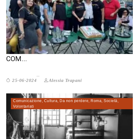
CASSINO. IL PALAZZO DELLA CULTURA
COM...
Alessia Trapani
25-06-2024
Comunicazione
,
Cultura
,
Da non perdere
,
Roma
,
Società
,
Volontariati