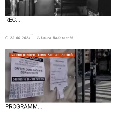
RACCONTI DAL CARCERE: I GIORNI DA
REC...
Laura Badaracchi
25-06-2024
Da non perdere
,
Roma
,
Scenari
,
Società
LAVORO DOMESTICO: SVILUPPARE
PROGRAMM...