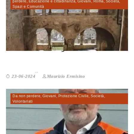
perdere
,
Educazione e cittadinanza
,
Giovani
,
Roma
,
Società
,
Spazi e Comunità
Una libreria e tanti giovani. Così un...
Maurizio Ermisino
23-06-2024
Da non perdere
,
Giovani
,
Protezione Civile
,
Società
,
Volontariati