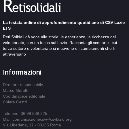
La testata online di approfondimento quotidiano di CSV Lazio
ETS
Reti Solidali dà voce alle storie, le esperienze, la ricchezza del
volontariato, con un focus sul Lazio. Racconta gli scenari in cui
terzo settore e volontariato si muovono e i cambiamenti che li
attraversano
Informazioni
Direttore responsabile
Marco Morelli
Coordinatrice editoriale
Chiara Castri
Telefono: 06 99 588 225
Mail: comunicazionecsv@csvlazio.org
Via Liberiana, 17 - 00185 Roma