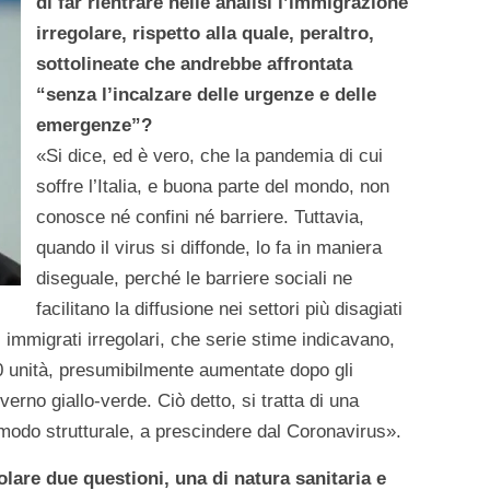
di far rientrare nelle analisi l’immigrazione
irregolare, rispetto alla quale, peraltro,
sottolineate che andrebbe affrontata
“senza l’incalzare delle urgenze e delle
emergenze”?
«Si dice, ed è vero, che la pandemia di cui
soffre l’Italia, e buona parte del mondo, non
conosce né confini né barriere. Tuttavia,
quando il virus si diffonde, lo fa in maniera
diseguale, perché le barriere sociali ne
facilitano la diffusione nei settori più disagiati
i immigrati irregolari, che serie stime indicavano,
00 unità, presumibilmente aumentate dopo gli
erno giallo-verde. Ciò detto, si tratta di una
modo strutturale, a prescindere dal Coronavirus».
colare due questioni, una di natura sanitaria e