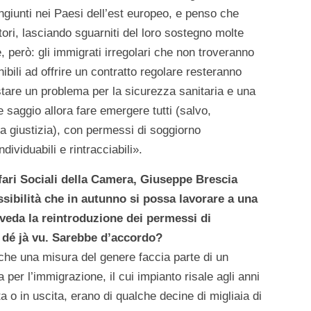
congiunti nei Paesi dell’est europeo, e penso che
tori, lasciando sguarniti del loro sostegno molte
, però: gli immigrati irregolari che non troveranno
nibili ad offrire un contratto regolare resteranno
stare un problema per la sicurezza sanitaria e una
 saggio allora fare emergere tutti (salvo,
la giustizia), con permessi di soggiorno
ividuabili e rintracciabili».
fari Sociali della Camera, Giuseppe Brescia
ssibilità che in autunno si possa lavorare a una
eveda la reintroduzione dei permessi di
n dé jà vu. Sarebbe d’accordo?
che una misura del genere faccia parte di un
a per l’immigrazione, il cui impianto risale agli anni
ta o in uscita, erano di qualche decine di migliaia di