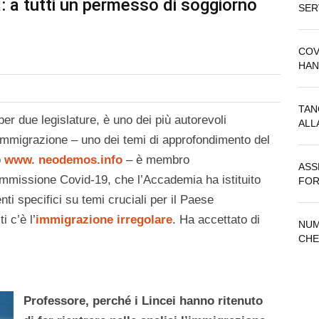
: a tutti un permesso di soggiorno
SER
COV
HAN
TAN
er due legislature, è uno dei più autorevoli
ALL
 immigrazione – uno dei temi di approfondimento del
o
www. neodemos.info
– è membro
ASS
mmissione Covid-19, che l’Accademia ha istituito
FOR
i specifici su temi cruciali per il Paese
 c’è l’
immigrazione irregolare
. Ha accettato di
NUM
CHE
Professore, perché i Lincei hanno ritenuto