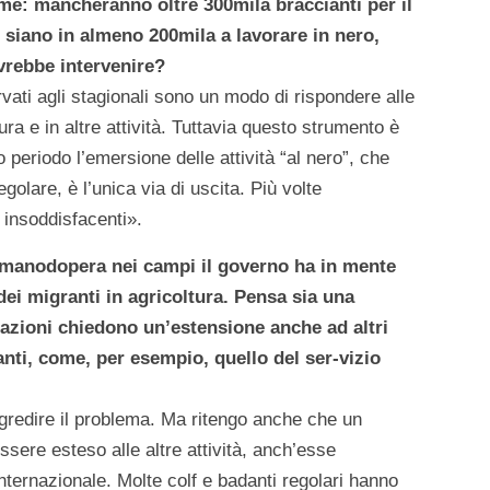
rme: mancheranno oltre 300mila braccianti per il
 siano in almeno 200mila a lavorare in nero,
vrebbe intervenire?
ervati agli stagionali sono un modo di rispondere alle
ra e in altre attività. Tuttavia questo strumento è
o periodo l’emersione delle attività “al nero”, che
golare, è l’unica via di uscita. Più volte
 insoddisfacenti».
i manodopera nei campi il governo ha in mente
dei migranti in agricoltura. Pensa sia una
iazioni chiedono un’estensione anche ad altri
anti, come, per esempio, quello del ser-vizio
gredire il problema. Ma ritengo anche che un
ere esteso alle altre attività, anch’esse
internazionale. Molte colf e badanti regolari hanno