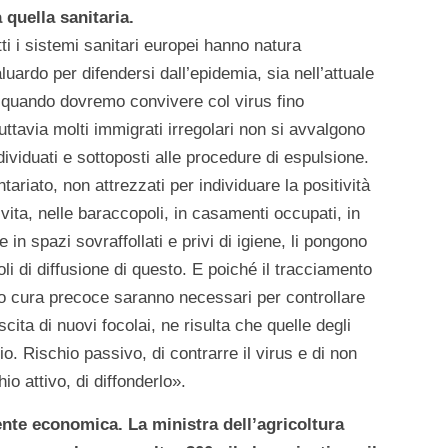
quella sanitaria.
i i sistemi sanitari europei hanno natura
uardo per difendersi dall’epidemia, sia nell’attuale
, quando dovremo convivere col virus fino
Tuttavia molti immigrati irregolari non si avvalgono
dividuati e sottoposti alle procedure di espulsione.
tariato, non attrezzati per individuare la positività
i vita, nelle baraccopoli, in casamenti occupati, in
 in spazi sovraffollati e privi di igiene, li pongono
oli di diffusione di questo. E poiché il tracciamento
loro cura precoce saranno necessari per controllare
scita di nuovi focolai, ne risulta che quelle degli
io. Rischio passivo, di contrarre il virus e di non
o attivo, di diffonderlo».
nte economica. La ministra dell’agricoltura