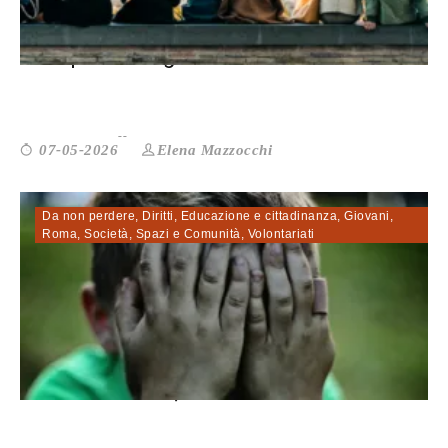
Dare potere ai giovani: nasce “Ci sia...
Elena Mazzocchi
07-05-2026
Da non perdere
,
Diritti
,
Educazione e cittadinanza
,
Giovani
,
Roma
,
Società
,
Spazi e Comunità
,
Volontariati
Abusi sui minori, Abo Loha: «Fare sis...