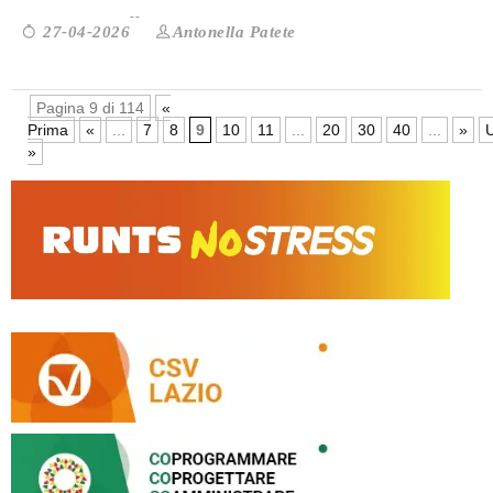
Antonella Patete
27-04-2026
Pagina 9 di 114
«
Prima
«
...
7
8
9
10
11
...
20
30
40
...
»
U
»