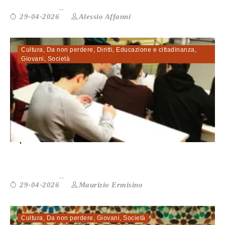
Alessio Affanni
29-04-2026
Cultura
,
Da non perdere
,
Diritti
,
Educazione e cittadinanza
,
Giovani
,
Società
Dipende dalla classe. Quando la scuol...
Maurizio Ermisino
29-04-2026
Cultura
,
Da non perdere
,
Giovani
,
Società