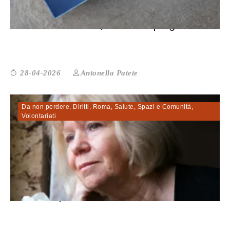
Vittorio a tavolino, il film sul ping...
Antonella Patete
28-04-2026
Da non perdere
,
Diritti
,
Roma
,
Salute
,
Spazi e Comunità
,
Volontariati
Comunità, solitudine e salute. Venti ...