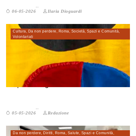
Ilaria Dioguardi
06-05-2026
Cultura
,
Da non perdere
,
Roma
,
Società
,
Spazi e Comunità
,
Volontariati
La quinta stagione. L’arte al centro ...
Redazione
05-05-2026
Da non perdere
,
Diritti
,
Roma
,
Salute
,
Spazi e Comunità
,