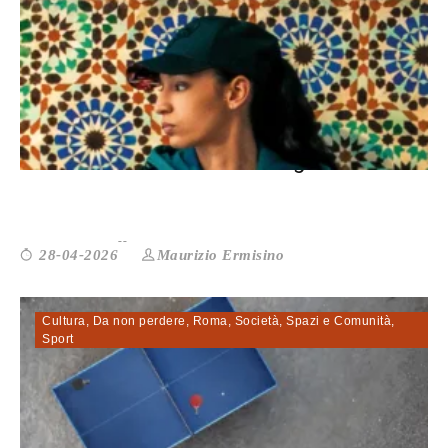
Nadia Melliti: «La mia è una generazi...
Maurizio Ermisino
28-04-2026
Cultura
,
Da non perdere
,
Roma
,
Società
,
Spazi e Comunità
,
Sport