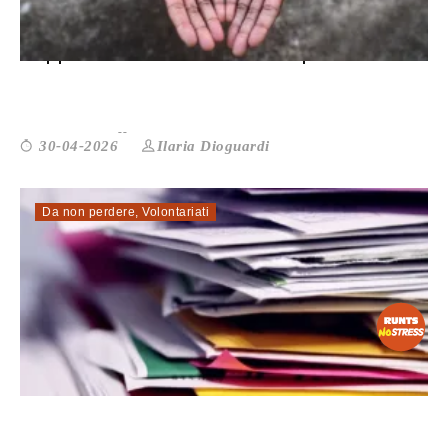
Rapporto Astalli: necessarie politich...
Ilaria Dioguardi
30-04-2026
Da non perdere
,
Volontariati
La variazione dei dati sul RUNTS: com...