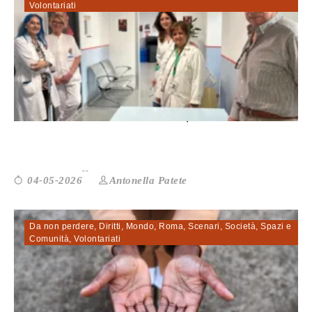
Volontariati
Casa della Comunità Eroi, dove la san...
Antonella Patete
04-05-2026
Da non perdere
,
Diritti
,
Mondo
,
Roma
,
Scenari
,
Società
,
Spazi e
Comunità
,
Volontariati