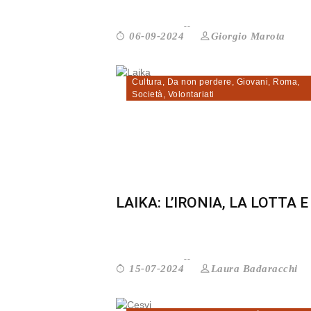
Giorgio Marota
06-09-2024
Cultura
,
Da non perdere
,
Giovani
,
Roma
,
Società
,
Volontariati
LAIKA: L’IRONIA, LA LOTTA E I
Laura Badaracchi
15-07-2024