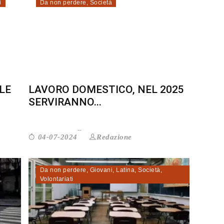
i
Da non perdere
,
Società
LE
LAVORO DOMESTICO, NEL 2025
SERVIRANNO...
Redazione
04-07-2024
Da non perdere
,
Giovani
,
Latina
,
Società
,
Volontariati