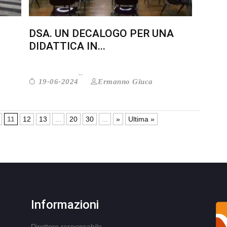
DSA. UN DECALOGO PER UNA
DIDATTICA IN...
Ermanno Giuca
19-06-2024
11
12
13
...
20
30
...
»
Ultima »
Informazioni
Direttore responsabile