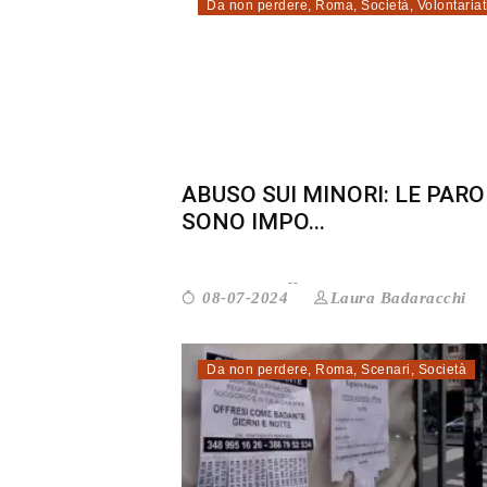
Da non perdere
,
Roma
,
Società
,
Volontariat
ABUSO SUI MINORI: LE PARO
SONO IMPO...
Laura Badaracchi
08-07-2024
Da non perdere
,
Roma
,
Scenari
,
Società