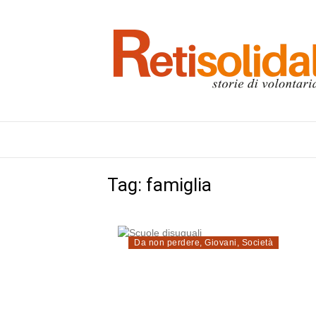
Tag:
famiglia
Da non perdere
,
Giovani
,
Società