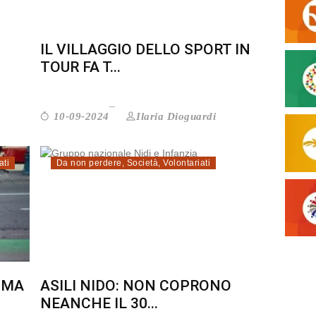
IL VILLAGGIO DELLO SPORT IN
TOUR FA T...
Ilaria Dioguardi
10-09-2024
ati
Da non perdere
,
Società
,
Volontariati
. MA
ASILI NIDO: NON COPRONO
NEANCHE IL 30...