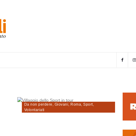
Da non perdere
,
Giovani
,
Roma
,
Sport
,
Volontariati