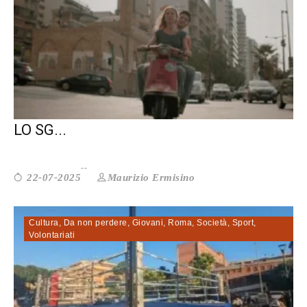
DA KARAWAN FEST E TORPIGNATTARA
LO SG...
Maurizio Ermisino
22-07-2025
Cultura
,
Da non perdere
,
Giovani
,
Roma
,
Società
,
Sport
,
Volontariati