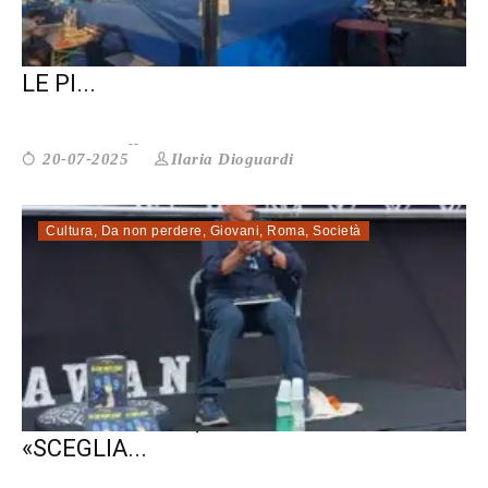
DAL RING AL TATAMI. TRASFORMARE
LE PI...
Ilaria Dioguardi
20-07-2025
Cultura
,
Da non perdere
,
Giovani
,
Roma
,
Società
KARAWAN FEST, PIETRO GRASSO:
«SCEGLIA...