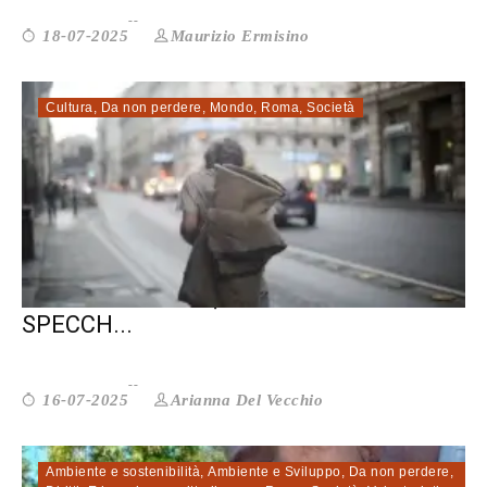
Maurizio Ermisino
18-07-2025
Cultura
,
Da non perdere
,
Mondo
,
Roma
,
Società
MOHAMED KEITA, PORTO ROMA: UNO
SPECCH...
Arianna Del Vecchio
16-07-2025
Ambiente e sostenibilità
,
Ambiente e Sviluppo
,
Da non perdere
,