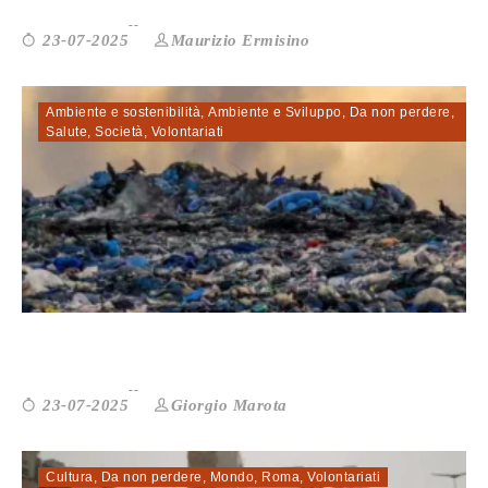
Maurizio Ermisino
23-07-2025
Ambiente e sostenibilità
,
Ambiente e Sviluppo
,
Da non perdere
,
Salute
,
Società
,
Volontariati
Ecomafia 2025. Nel Lazio 2.654 reati ...
Giorgio Marota
23-07-2025
Cultura
,
Da non perdere
,
Mondo
,
Roma
,
Volontariati