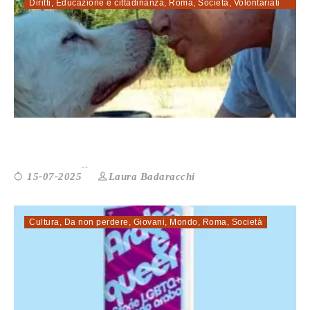
Diritti
,
Educazione e cittadinanza
,
Roma
,
Società
,
Volontariati
Abbandoni estivi. I numeri non calano...
Laura Badaracchi
15-07-2025
Cultura
,
Da non perdere
,
Giovani
,
Mondo
,
Roma
,
Società