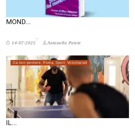
ARABƏ E QUEER. STORIE LGBTQ+ DAL
MOND...
Antonella Patete
14-07-2025
Da non perdere
,
Roma
,
Sport
,
Volontariati
A REBIBBIA UN PO’ DI NORMALITÀ CON
IL...