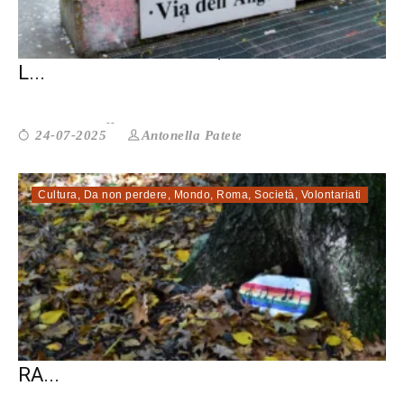
GIUBILEO DEI GIOVANI, CASA FAMIGLIA
L...
Antonella Patete
24-07-2025
Cultura
,
Da non perdere
,
Mondo
,
Roma
,
Società
,
Volontariati
PAESAGGI MUSICALI DALLA PALESTINA:
RA...