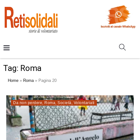
Tag:
Roma
Home
»
Roma
»
Pagina 20
Da non perdere
,
Roma
,
Società
,
Volontariati