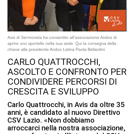
Avis di Sermoneta ha consentito all'associazione Andos di
aprire uno sportello nella sua sede. Qui la consegna della
chiave alla presidente Andos Latina Paola Bellardini
CARLO QUATTROCCHI,
ASCOLTO E CONFRONTO PER
CONDIVIDERE PERCORSI DI
CRESCITA E SVILUPPO
Carlo Quattrocchi, in Avis da oltre 35
anni, è candidato al nuovo Direttivo
CSV Lazio. «Non dobbiamo
arroccarci nella nostra associazione,