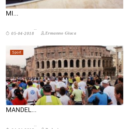
STRANIERI IN CARCERE: I REATI SONO
MI...
Ermanno Giuca
05-04-2018
Sport
DI CORSA, PER RICORDARE NELSON
MANDEL...