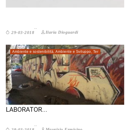
DIABETE: IL NEMICO È LA BUROCRAZIA
Ilaria Dioguardi
29-03-2018
Ambiente e sostenibilità
,
Ambiente e Sviluppo
,
Ter
SMART CITY. A CENTOCELLE UN
LABORATOR...
Maurizio Ermisino
28-03-2018