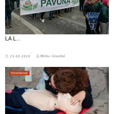
A PAVONA I MURALES RICORDANO CHE
LA L...
Mirko Giustini
23-03-2018
Volontariati