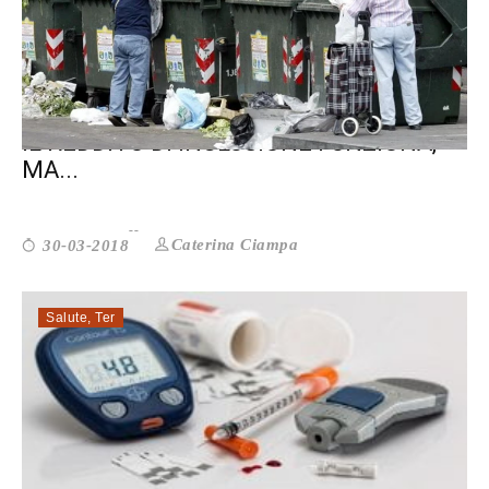
IL REDDITO DI INCLUSIONE FUNZIONA,
MA...
Caterina Ciampa
30-03-2018
Salute
,
Ter