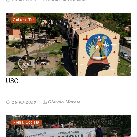
Cultura
,
Ter
PERIFERIE E INFORMAZIONE: BISOGNA
USC...
Giorgio Marota
26-03-2018
Roma
,
Società