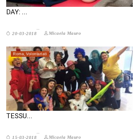
VOLONTARIO PER TE AL GOOD DEEDS
DAY: ...
Micaela Mauro
20-03-2018
Roma
,
Volontariati
ATELIER DEL POSSIBILE: FACCIAMO
TESSU...
Micaela Mauro
15-03-2018