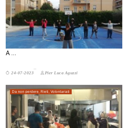
A RIETI UN CENTRO ESTIVO INCLUSIVO
A ...
Pier Luca Aguzzi
24-07-2023
Da non perdere
,
Rieti
,
Volontariati