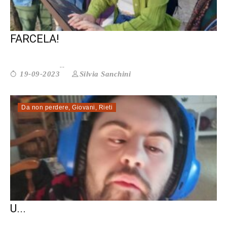
ANITA: MAI AVERE PAURA DI NON
FARCELA!
Silvia Sanchini
19-09-2023
Da non perdere
,
Giovani
,
Rieti
STORIE DI SERVIZIO CIVILE. PER BIBO
U...