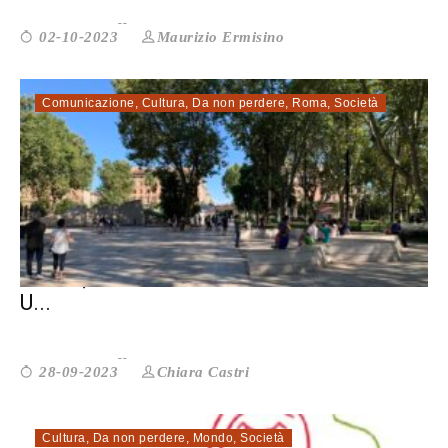
Maurizio Ermisino
02-10-2023
Comunicazione
,
Cultura
,
Da non perdere
,
Roma
,
Società
ROMA, NICOLA LAGIOIA: MULTI DIVENTI
U...
Chiara Castri
28-09-2023
Cultura
,
Da non perdere
,
Mondo
,
Società