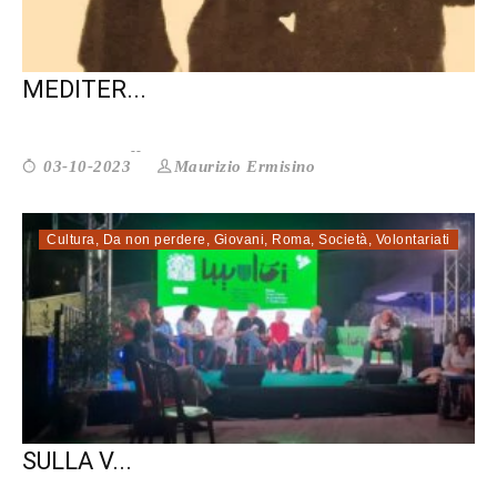
MULTI. PERCHÉ I NAUFRAGHI DEL
MEDITER...
Maurizio Ermisino
03-10-2023
Cultura
,
Da non perdere
,
Giovani
,
Roma
,
Società
,
Volontariati
MULTI. ACCOGLIENZA È LAVORARE
SULLA V...