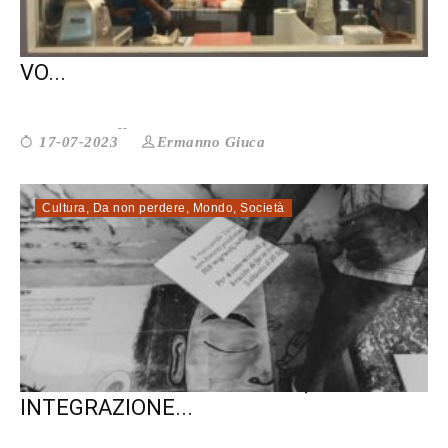
A RIETI UN ALBO DI COMPAGNI ADULTI
VO...
Ermanno Giuca
17-07-2023
Cultura
,
Da non perdere
,
Mondo
,
Società
I SENZA NOME: LAMPEDUSA,
INTEGRAZIONE...