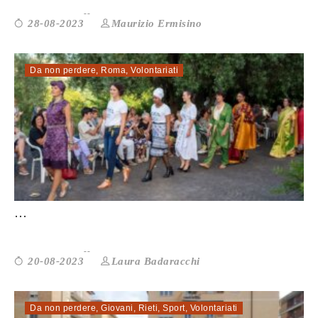
Maurizio Ermisino
28-08-2023
Da non perdere
,
Roma
,
Volontariati
FILI DI SPERANZA. MODA E SOLIDARIETÀ
...
Laura Badaracchi
20-08-2023
Da non perdere
,
Giovani
,
Rieti
,
Sport
,
Volontariati