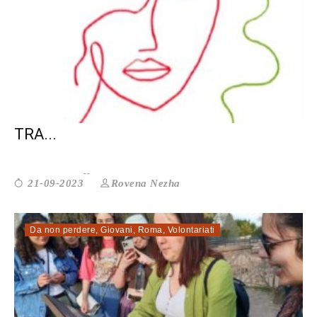
IDENTITÀ SOSPESE. DONNE IMMIGRATE
TRA...
Rovena Nezha
21-09-2023
Da non perdere
,
Giovani
,
Roma
,
Volontariati